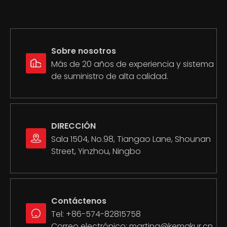
Sobre nosotros
Espejo de motos
Anillo de pistón de motocicleta
Más de 20 años de experiencia y sistema
de suministro de alta calidad.
DIRECCIÓN
Sala 1504, No.98, Tiangao Lane, Shounan
Street, Yinzhou, Ningbo
Contáctenos
Línea de embrague de motocicleta
Juego de juntas de motocicletas
Tel: +86-574-82815758
Correo electrónico:
martina@kemakur.cn