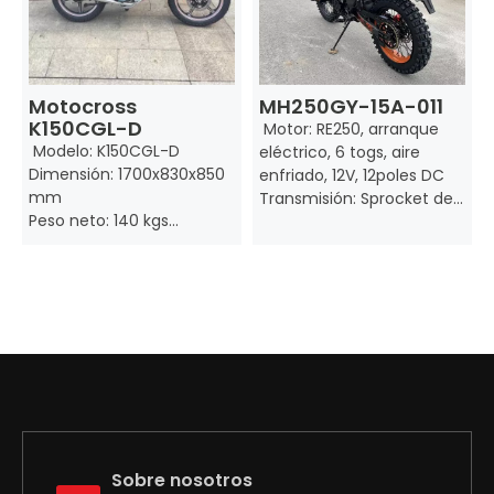
Motocross
MH250GY-15A-011
K150CGL-D
Motor: RE250, arranque
Modelo: K150CGL-D
eléctrico, 6 togs, aire
Dimensión: 1700x830x850
enfriado, 12V, 12poles DC
mm
Transmisión: Sprocket de
Peso neto: 140 kgs
accionamiento 520-13T
Peso bruto: 152 kg
Sprocket accionada: 520-
Desplazamiento: 150 ml
42T
Max.Power:
Suspensión delantera:
8.5kw/8500rpm
suspensión invertida
Max.Torque:
10.3nm/7500rpm
Trasero: tambor
Frente: freno de disco
Máx. Speed: ≥90 km/h
Consumo de combustible:
2.2L/100 km
Sobre nosotros