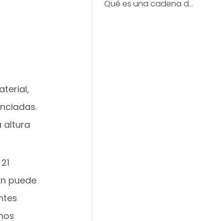
Qué es una cadena de motocicletas?
terial,
unciadas.
 altura
 21
ión puede
ntes
enos