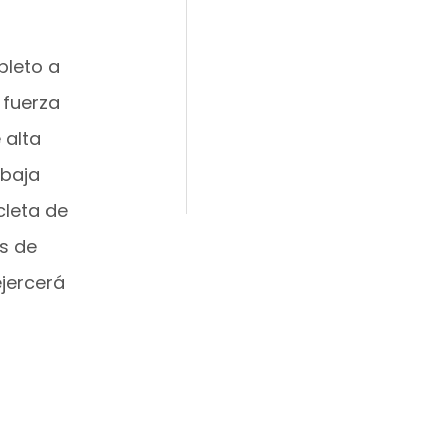
pleto a
 fuerza
 alta
 baja
cleta de
s de
ejercerá