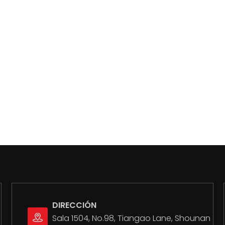
DIRECCIÓN
Sala 1504, No.98, Tiangao Lane, Shounan